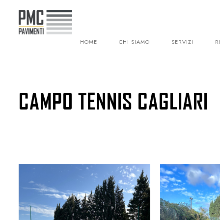
PMC Pavimenti srl
P.IVA
04195010923
HOME
CHI SIAMO
SERVIZI
R
CAMPO TENNIS CAGLIARI